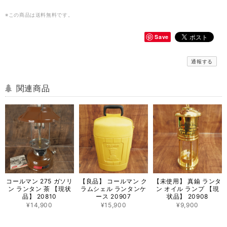
※この商品は
送料無料
です。
Save
通報する
関連商品
コールマン 275 ガソリ
【良品】 コールマン ク
【未使用】 真鍮 ランタ
ン ランタン 茶 【現状
ラムシェル ランタンケ
ン オイル ランプ 【現
品】 20810
ース 20907
状品】 20908
¥14,900
¥15,900
¥9,900