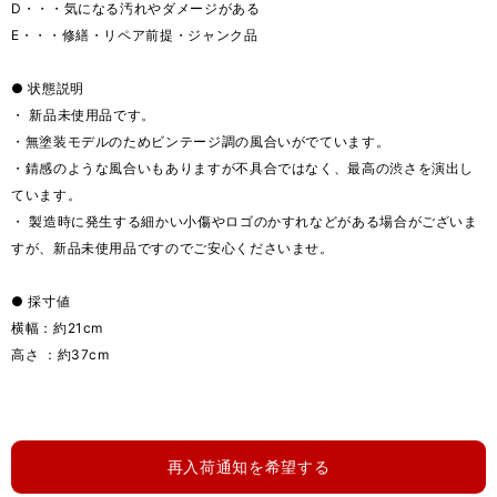
D・・・気になる汚れやダメージがある
E・・・修繕・リペア前提・ジャンク品
● 状態説明
・ 新品未使用品です。
・無塗装モデルのためビンテージ調の風合いがでています。
・錆感のような風合いもありますが不具合ではなく、最高の渋さを演出し
ています。
・ 製造時に発生する細かい小傷やロゴのかすれなどがある場合がございま
すが、新品未使用品ですのでご安心くださいませ。
● 採寸値
横幅：約21cm
高さ ：約37cm
再入荷通知を希望する