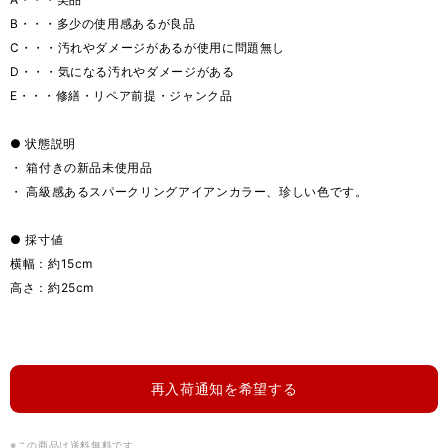
B・・・多少の使用感あるが良品
C・・・汚れやダメージがあるが使用に問題無し
D・・・気になる汚れやダメージがある
E・・・修繕・リペア前提・ジャンク品
● 状態説明
・ 箱付きの新品未使用品
・ 高級感あるスパークリングアイアンカラー、珍しい色です。
● 採寸値
横幅：約15cm
高さ：約25cm
再入荷通知を希望する
※この商品は
送料無料
です。