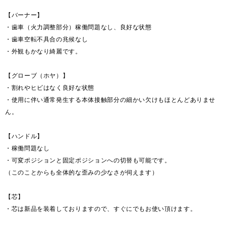
【バーナー】
・歯車（火力調整部分）稼働問題なし、良好な状態
・歯車空転不具合の兆候なし
・外観もかなり綺麗です。
【グローブ（ホヤ）】
・割れやヒビはなく良好な状態
・使用に伴い通常発生する本体接触部分の細かい欠けもほとんどありませ
ん。
【ハンドル】
・稼働問題なし
・可変ポジションと固定ポジションへの切替も可能です。
（このことからも全体的な歪みの少なさが伺えます）
【芯】
・芯は新品を装着しておりますので、すぐにでもお使い頂けます。