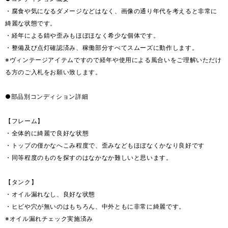
・腐食や気になるダメージなどはなく、画像の通り年代を考えると非常に
綺麗な状態です。
・経年による錆や歪みもほぼほなく希少な個体です。
・整備及び点灯確認済み、稼働部分すべてスムーズに動作します。
※ヴィンテージアイテムですので経年や使用による風合いをご理解いただけ
る方のご入札をお願い致します。
●部品別コンディション詳細
【フレーム】
・全体的に綺麗で良好な状態
・トップの僅かなへこみ程度で、歪みなどもほぼなくかなり良好です
・同等程度のものを探すのはなかなか難しいと思います。
【タンク】
・オイル漏れなし、良好な状態
・ヒビや穴が無いのはもちろん、中外ともに非常に綺麗です。
※オイル漏れチェック実施済み