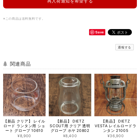
再入荷通知を希望する
※この商品は
送料無料
です。
Save
通報する
関連商品
【新品 クリア】 レイル
【新品】 DIETZ
【美品】 DIETZ
ロード ランタン用 ショ
SCOUT用 クリア 透明
VESTA レイルロードラ
ート グローブ 10610
グローブ ホヤ 20802
ンタン 21005
¥8,900
¥8,400
¥36,900