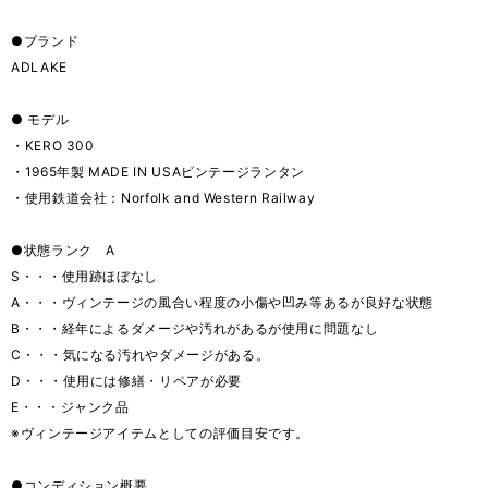
●ブランド
ADLAKE
● モデル
・KERO 300
・1965年製 MADE IN USAビンテージランタン
・使用鉄道会社：Norfolk and Western Railway
●状態ランク A
S・・・使用跡ほぼなし
A・・・ヴィンテージの風合い程度の小傷や凹み等あるが良好な状態
B・・・経年によるダメージや汚れがあるが使用に問題なし
C・・・気になる汚れやダメージがある。
D・・・使用には修繕・リペアが必要
E・・・ジャンク品
※ヴィンテージアイテムとしての評価目安です。
●コンディション概要