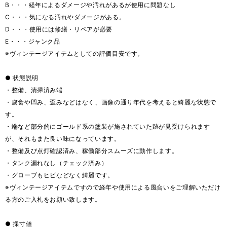
B・・・経年によるダメージや汚れがあるが使用に問題なし
C・・・気になる汚れやダメージがある。
D・・・使用には修繕・リペアが必要
E・・・ジャンク品
※ヴィンテージアイテムとしての評価目安です。
● 状態説明
・整備、清掃済み端
・腐食や凹み、歪みなどはなく、画像の通り年代を考えると綺麗な状態で
す。
・端など部分的にゴールド系の塗装が施されていた跡が見受けられます
が、それもまた良い味になっています。
・整備及び点灯確認済み、稼働部分スムーズに動作します。
・タンク漏れなし（チェック済み）
・グローブもヒビなどなく綺麗です。
※ヴィンテージアイテムですので経年や使用による風合いをご理解いただけ
る方のご入札をお願い致します。
● 採寸値