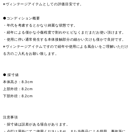
※ヴィンテージアイテムとしての評価目安です。
●コンディション概要
・年代を考慮するとかなり綺麗な状態です。
・経年による僅かな小傷程度で割れやヒビなくまだまだお使い頂けます。
・使用に伴い通常発生する本体接触部分の細かい欠けも僅かで良好です。
※ヴィンテージアイテムですので経年や使用による風合いをご理解いただけ
る方のご入札をお願い致します。
● 採寸値
本体高さ：8.3cm
上部外径：8.2cm
下部外径：8.2cm
注意事項
・採寸値は誤差がある場合があります。
・点灯は屋外にてご使用くださいませ。また当商品による怪我、事故等に