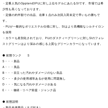
・定番人気のOppland3PUに対し上位モデルにあたるSIです、市場では希
少性も高くなっております。
・定価の約半額での出品、在庫１点のみ次回入荷未定で早いもの勝ちで
す。
・PUが一般的なポリエステル仕様に対し、SIはより高機能なシルナイロン
を採用
・カラーも差別化されており、PUのダスティーグリーンに対しSIのフォレ
ストグリーンはより深みの感じる上質なグリーンカラーになっています。
● 状態ランク S
S・・・新品
A・・・美品
B・・・目立った汚れやダメージのない良品
C・・・多少の使用感等あるが使用に問題無し
D・・・気になる汚れやダメージがある
E・・・修繕・リペア前提・ジャンク品
● 状態説明
・新品未使用品（タグ付き）