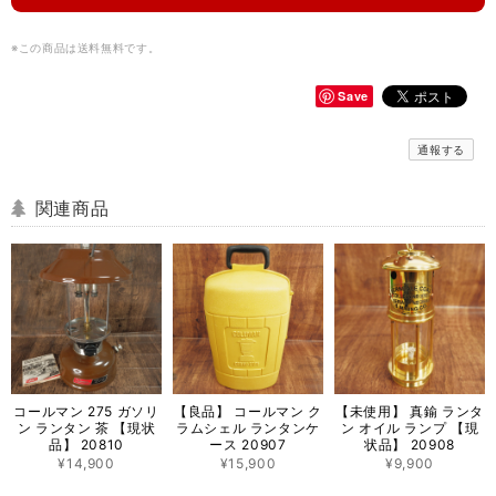
※この商品は
送料無料
です。
Save
通報する
関連商品
コールマン 275 ガソリ
【良品】 コールマン ク
【未使用】 真鍮 ランタ
ン ランタン 茶 【現状
ラムシェル ランタンケ
ン オイル ランプ 【現
品】 20810
ース 20907
状品】 20908
¥14,900
¥15,900
¥9,900