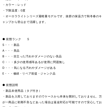
・カラー：レッド
・下限温度：0度
・オーロラライトシリーズ最軽量モデルです、抜群の保温力で秋冬春のキ
ャンプから登山まで活躍します。
● 状態ランク S
S・・・新品
A・・・美品
B・・・目立った汚れやダメージのない良品
C・・・多少の使用感等あるが使用に問題無し
D・・・気になる汚れやダメージがある
E・・・修繕・リペア前提・ジャンク品
● 状態説明
・新品未使用品（タグ付き）
・新品を入荷しておりますのでケースから本体を開封しておりません、万
が一商品に初期不良などあった場合は返金対応が可能ですので安心してお