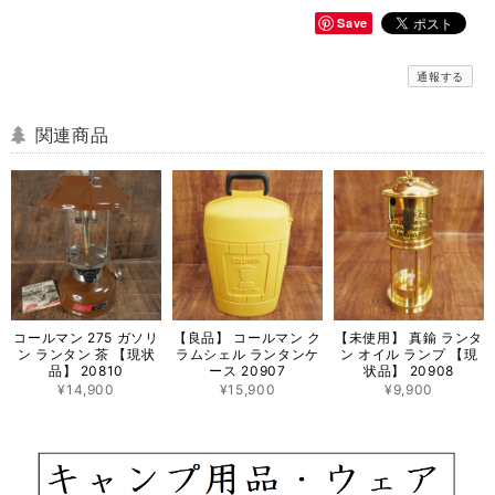
Save
通報する
関連商品
コールマン 275 ガソリ
【良品】 コールマン ク
【未使用】 真鍮 ランタ
ン ランタン 茶 【現状
ラムシェル ランタンケ
ン オイル ランプ 【現
品】 20810
ース 20907
状品】 20908
¥14,900
¥15,900
¥9,900