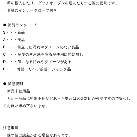
・薪を投入したり、ダッチオーブンを運んだりする際に便利です。
・着脱式インナーグローブ付き
● 状態ランク S
S・・・新品
A・・・美品
B・・・目立った汚れやダメージのない良品
C・・・多少の使用感等あるが使用に問題無し
D・・・気になる汚れやダメージがある
E・・・修繕・リペア前提・ジャンク品
● 状態説明
・新品未使用品
・万が一商品に初期不良などあった場合は返金対応が可能ですので安心し
てお買い求め下さいませ。
注意事項
・採寸値は誤差がある場合があります。