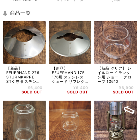
商品一覧
【新品】
【新品】
【新品 クリア】 レ
FEUERHAND 276
FEUERHAND 175
イルロード ランタ
STURMKAPPE
176用 ステンレス
ン用 ショート グロ
STK 専用 ステンレ
シェード リフレク
ーブ 10610
ス シェード
ター 20801
¥6,400
¥6,400
¥8,900
101013
SOLD OUT
SOLD OUT
SOLD OUT