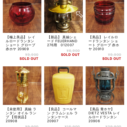
【極上美品】 レイ
【新品】 真鍮シェ
【美品】 レイルロ
ルロードランタン
ード FEUERHAND
ードランタン ショ
ショート グローブ
276用 012007
ート グローブ 赤ホ
赤ホヤ 20909
ヤ 20910
¥6,900
¥9,900
SOLD OUT
¥9,900
SOLD OUT
SOLD OUT
【未使用】 真鍮 ラ
【良品】 コールマ
【美品 青ホヤ】
ンタン オイル ラン
ン クラムシェル ラ
DIETZ VESTA レイ
プ 【現状品】
ンタンケース
ルロードランタン
20908
20907
20906
¥9,900
¥15,900
¥39,900