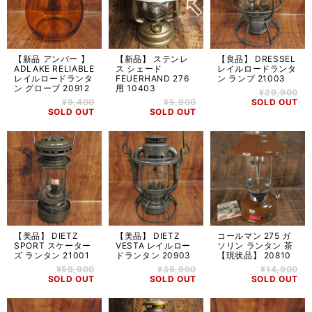
【新品 アンバー 】
【新品】 ステンレ
【良品】 DRESSEL
ADLAKE RELIABLE
ス シェード
レイルロードランタ
レイルロードランタ
FEUERHAND 276
ン ランプ 21003
ン グローブ 20912
用 10403
¥29,900
¥9,400
¥5,900
SOLD OUT
SOLD OUT
SOLD OUT
【美品】 DIETZ
【美品】 DIETZ
コールマン 275 ガ
SPORT スケーター
VESTA レイルロー
ソリン ランタン 茶
ズ ランタン 21001
ドランタン 20903
【現状品】 20810
¥59,900
¥36,900
¥14,900
SOLD OUT
SOLD OUT
SOLD OUT